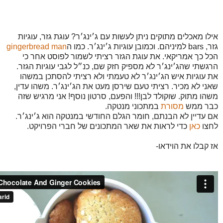
אילו מאכלים מתוקים ניתן לעשות עם ג׳ינג׳ר? עוגת גזר, עוגיות
גזר, bars למיניהם. וכמובן עוגיות ג׳ינג׳ר. כמו ה
gingerbread man
הכל כך אמריקאי. את עוגת הגזר רציתי לשמור לפוסט אחר כי
הרגשתי שהג׳ינג׳ר לא מספיק חזק שם, כנ״ל לגבי עוגיות הגזר.
את עוגיות איש הג׳ינג׳ר לא טעמתי ולא רציתי להסתכן במשהו
שאני לא מכיר. רציתי טעם שירסן מעט את הג׳ינג׳ר. משהו עדין,
משהו מתוק. שוקולד לבן!!! והפעם, סרטון נוסף! אני מרגיש שזה
כבר ממש
מסורת
במתכוני מנטקה.
אם עדיין לא הבנתם, חומר הגלם החודשי במנטקה הוא ג׳ינג׳ר.
לחצו
כאן
כדי לראות את שאר המתכונים של חברי הפרויקט.
אז קבלו את הוידאו-